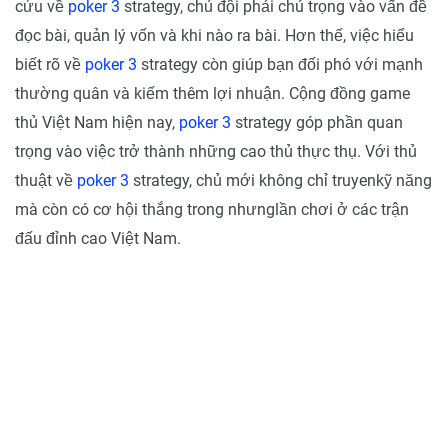
cứu về
poker 3
strategy, chủ đội phải chú trọng vào vấn đề
đọc bài, quản lý vốn và khi nào ra bài. Hơn thế, việc hiểu
biết rõ về
poker 3
strategy còn giúp bạn đối phó với mạnh
thường quân và kiếm thêm lợi nhuận. Cộng đồng game
thủ Việt Nam hiện nay,
poker 3
strategy góp phần quan
trọng vào việc trở thành những cao thủ thực thụ. Với thủ
thuật về
poker 3
strategy, chủ mới không chỉ truyenkỹ năng
mà còn có cơ hội thắng trong nhưnglần chơi ở các trận
đấu đỉnh cao Việt Nam.